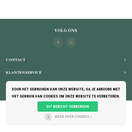
VOLG ONS
CONTACT
KLANTENSERVICE
MIJN ACCOUNT
DOOR HET GEBRUIKEN VAN ONZE WEBSITE, GA JE AKKOORD MET
HET GEBRUIK VAN COOKIES OM ONZE WEBSITE TE VERBETEREN.
DIT BERICHT VERBERGEN
MEER OVER COOKIES »
© COPYRIGHT 2026 V-CHOCOLATIER BY SWEERTVAEGHER - POWERED BY
LIGHTSPEED
-
THEME BY
SHOPMONKEY